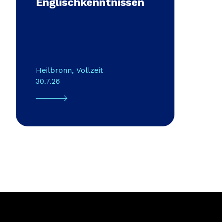
Englischkenntnissen
Heilbronn
,
Vollzeit
30.7.26